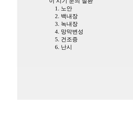
이 시기 눈의 질환
1. 노안
2. 백내장
3. 녹내장
4. 망막변성
5. 건조증
6. 난시